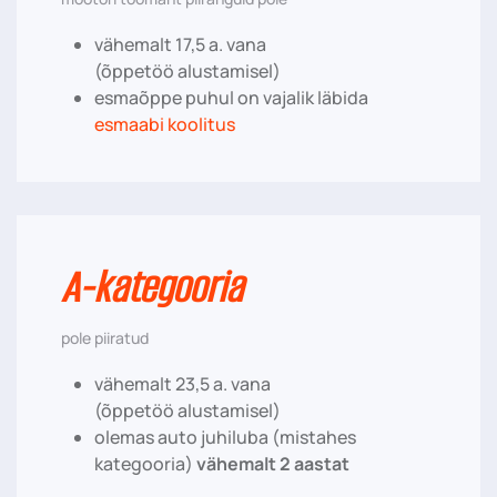
vähemalt 17,5 a. vana
(õppetöö alustamisel)
esmaõppe puhul on vajalik läbida
esmaabi koolitus
A-kategooria
pole piiratud
vähemalt 23,5 a. vana
(õppetöö alustamisel)
olemas auto juhiluba (mistahes
kategooria)
vähemalt 2 aastat