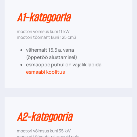
A1-kategooria
mootori võimsus kuni 11 kW
mootori töömaht kuni 125 cm3
vähemalt 15,5 a. vana
(õppetöö alustamisel)
esmaõppe puhul on vajalik läbida
esmaabi koolitus
A2-kategooria
mootori võimsus kuni 35 kW
mootori töömaht piiranguid pole