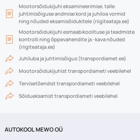
Mootorsõidukijuhi eksamineerimise, talle
juhtimisõiguse andmise kord ja juhiloa vormid
ning nõuded eksamisõidukitele (riigiteataja.ee)
Mootorsõidukijuhi esmaabikoolituse ja teadmiste
kontrolli ning õppevahendite ja -kava nõuded
(riigiteataja.ee)
Juhiluba ja juhtimisõigus (transpordiamet.ee)
Mootorsõidukijuhist transpordiameti veebilehel
Tervisetõendist transpordiameti veebilehel
Sõidueksamist transpordiameti veebilehel
AUTOKOOL MEWO OÜ