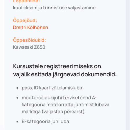
Lõppemine:
koolieksam ja tunnistuse väljastamine
Õppejõud:
Dmitri Kolhonen
Õppesõidukid:
Kawasaki Z650
Kursustele registreerimiseks on
vajalik esitada järgnevad dokumendid:
pass, ID kaart või elamisluba
mootorsõidukijuhi tervisetõend A-
kategooria mootorratta juhtimist lubava
märkega (väljastab perearst)
B-kategooria juhiluba