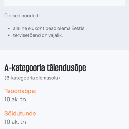
Üldised nõuded:
alaline elukoht peab olema Eestis,
tervisetõend on vajalik.
A-kategooria täiendusõpe
(B-kategooria olemasolu)
Teooriaõpe:
10 ak. tn
Sõidutunde:
10 ak. tn