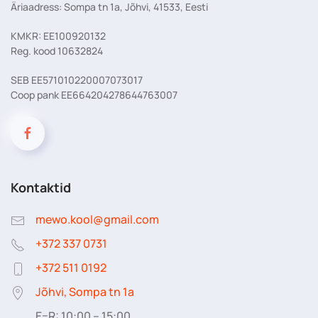
Äriaadress: Sompa tn 1a, Jõhvi, 41533, Eesti
KMKR: EE100920132
Reg. kood 10632824
SEB EE571010220007073017
Coop pank EE664204278644763007
Kontaktid
mewo.kool@gmail.com
+372 337 0731
+372 511 0192
Jõhvi, Sompa tn 1a
E–R: 10:00 – 15:00