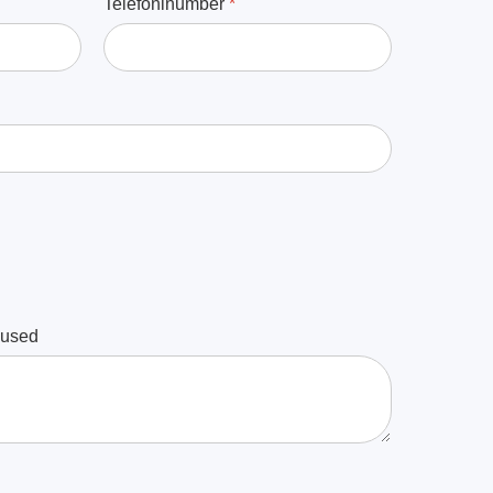
Telefoninumber
*
mused