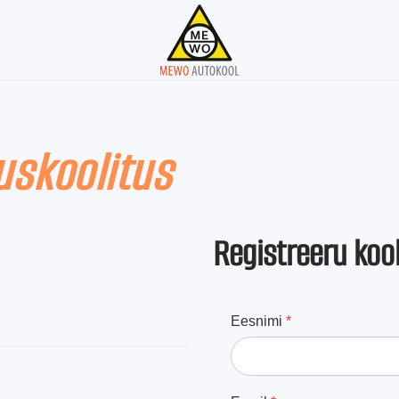
uskoolitus
Registreeru kool
Eesnimi
*