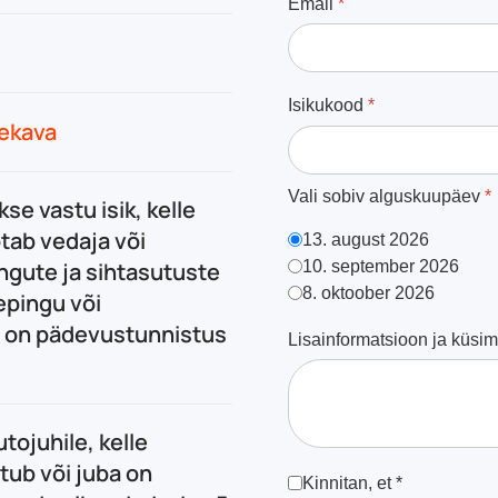
Email
*
Isikukood
*
pekava
Vali sobiv alguskuupäev
*
se vastu isik, kelle
ötab vedaja või
13. august 2026
10. september 2026
ngute ja sihtasutuste
8. oktoober 2026
epingu või
lel on pädevustunnistus
Lisainformatsioon ja küsi
ojuhile, kelle
ub või juba on
Kinnitused
*
Kinnitan, et *