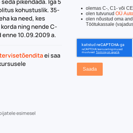
 seda pikendada. Iga 5
olemas C-, C1- või CE
litus kohustuslik. 35-
olen tutvunud
OÜ Auto
eha ka need, kes
olen nõustud oma and
Töötukassale (vajadus
 korda ning nende C-
d enne 10.09.2009 a.
reCAPTCHA Invis
tervisetõendita
ei saa
kursusele
Saada
jatele esimesel