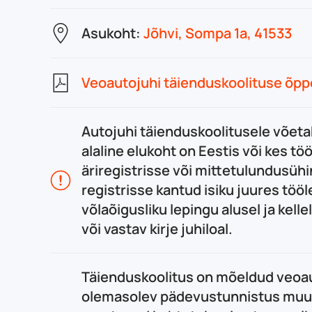
Asukoht:
Jõhvi, Sompa 1a, 41533
Veoautojuhi täienduskoolituse õp
Autojuhi täienduskoolitusele võetak
alaline elukoht on Eestis või kes tö
äriregistrisse või mittetulundusühi
registrisse kantud isiku juures tööl
võlaõigusliku lepingu alusel ja kel
või vastav kirje juhiloal.
Täienduskoolitus on mõeldud veoaut
olemasolev pädevustunnistus muut