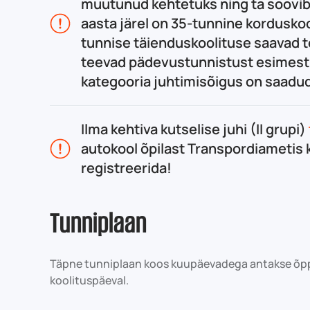
muutunud kehtetuks ning ta soovib
aasta järel on 35-tunnine korduskoo
tunnise täienduskoolituse saavad t
teevad pädevustunnistust esimest
kategooria juhtimisõigus on saadu
Ilma kehtiva kutselise juhi (II grupi)
autokool õpilast Transpordiametis 
registreerida!
Tunniplaan
Täpne tunniplaan koos kuupäevadega antakse õppi
koolituspäeval.