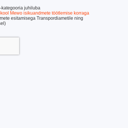
-kategooria juhiluba
kool Mewo isikuandmete töötlemise korraga
mete esitamisega Transpordiametile ning
el)
ible
*