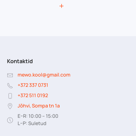
Kontaktid
mewo.kool@gmail.com
+372 337 0731
+372 511 0192
Jõhvi, Sompa tn 1a
E–R: 10:00 – 15:00
L–P: Suletud