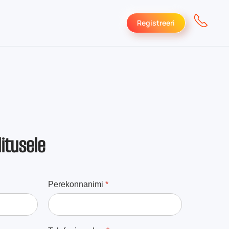
Registreeri
itusele
Perekonnanimi
*